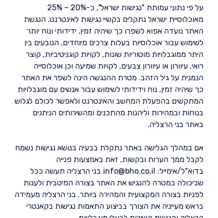
על פי נתוני עמותת "נגישות ישראל", כ-20% – 25%
מאוכלוסיית ישראל נתקלים בקשיי נגישות לאינטרנט. הנגשת
האתר נועדה אפוא לשפרו כך שיהיה זמין, ידידותי ונוח יותר
לשימוש עבור אוכלוסיות בעלות צרכים מיוחדים, הנובעים בין
היתר ממוגבלויות מוטוריות שונות, לקויות קוגניטיביות, קוצר
רואי, עיוורון או עיוורון צבעים, לקויות שמיעה וכן אוכלוסייה
הנמנית על גיל הזהב. מטרת ההנגשה הינה לשפר את האתר
כך שיהיה זמין, נוח וידידותי לשימוש עבור אנשים עם מוגבלויות
המתקשים בהפעלת המחשב והאינטרנט ולאפשר לכולם לגלוש
בנוחות ובמהירות וליהנות מהתכנים ומהשירותים הניתנים
באתר בני הרצליה.
אם במהלך הגלישה באתר נתקלת בבעיה בנושא נגישות נשמח
לקבל ממך הערות ובקשות, זאת באמצעות פנייה
בדוא"ל/אימייל:
info@bho.co.il
בני הרצליה תעשה ככל
שביכולה במטרה להנגיש את האתר בצורה המיטבית ולענות
לפניות בצורה המקצועית והמהירה ביותר. בני הרצליה מעמידה
בראש מעייניה את הצורך בביצוע התאמות נגישות בקאנטרי
הרצליה והנגשת השירות לבעלי מוגבלויות.