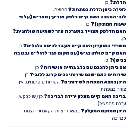
הדלת?
כן.
לאיזה כיוון הדלת נפתחת?
החוצה.
לובי המבנה האם קיים דלפק מודיעין מאוייש (על פי
שעות המתקן)?
כן.
האם הדלפק מצוייד במערכת עזר לשמיעה שולחנית?
כן.
משרדי המועדון האם קיים מעבר לכיסא גלגלים?
כן
האם קיים שולחן נגיש (עם מקום פנוי לרגליים ובגובה
נגיש)?
כן
אם ניתן להכנס עם כלב נחייה או שירות?
כן
שירותים האם ישנם שירותי נכים קרוב ללובי?
כן.
היכן נמצא המפתח לשירותים?
השירותים פתוחים, אין
צורך במפתח.
בריכה האם קיים מעלון ירידה לבריכה?
כן (יש לבקש
עזרה מהמציל)
היכן ממוקם המעלון?
במשרדי צוות הקאנטרי הצמוד
לבריכה