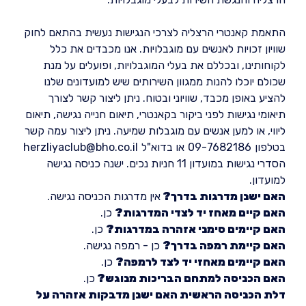
התאמת קאנטרי הרצליה לצרכי הנגישות נעשית בהתאם לחוק
שוויון זכויות לאנשים עם מוגבלויות. אנו מכבדים את כלל
לקוחותינו, ובכללם את בעלי המוגבלויות, ופועלים על מנת
שכולם יוכלו להנות ממגוון השירותים שיש למועדונים שלנו
להציע באופן מכבד, שוויוני ובטוח. ניתן ליצור קשר לצורך
תיאומי נגישות לפני ביקור בקאנטרי, תיאום חנייה נגישה, תיאום
ליווי, או למען אנשים עם מוגבלות שמיעה. ניתן ליצור עמה קשר
בטלפון
09-7682186
או בדוא"ל
herzliyaclub@bho.co.il
הסדרי נגישות במועדון 11 חניות נכים. ישנה כניסה נגישה
למועדון.
האם ישנן מדרגות בדרך?
אין מדרגות הכניסה נגישה.
האם קיים מאחז יד לצדי המדרגות?
כן.
האם קיימים סימני אזהרה במדרגות?
כן.
האם קיימת רמפה בדרך?
כן - רמפה נגישה.
האם קיימים מאחזי יד לצד לרמפה?
כן.
האם הכניסה למתחם הבריכות מנוגש?
כן.
דלת הכניסה הראשית האם ישנן מדבקות אזהרה על