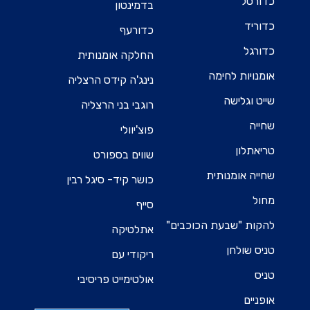
כדורסל
בדמינטון
כדוריד
כדורעף
כדורגל
החלקה אומנותית
אומנויות לחימה
נינג'ה קידס הרצליה
שייט וגלישה
רוגבי בני הרצליה
שחייה
פוצ'יוולי
טריאתלון
שווים בספורט
שחייה אומנותית
כושר קיד- סיגל רבין
מחול
סייף
להקות "שבעת הכוכבים"
אתלטיקה
טניס שולחן
ריקודי עם
טניס
אולטימייט פריסיבי
אופניים