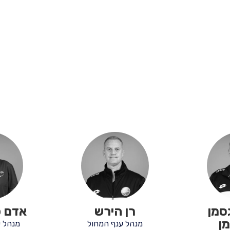
גסמן
רן הירש
אדם 
ן
מנהל ענף המחול
מנהל ע