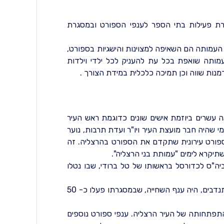
מעלה מ 9,000 חניכים, במסגרת פעילות בתי הספר לענפי הספורט ובמסגרת
 העמותה הם השאיפה למצוינות והישגיות בספורט,
עמותה שואפת בכל עת להעניק לכל ילדי וילדות
מנות שווה וכן תמיכה כלכלית במידת הצורך .
 עשרים ביוזמת אישים שונים כדוגמת ראש העיר
 מי שהיה חבר מועצת העיר ויו"ר ועדת תרבות, נוער
פורט עירונית שתקדם את הספורט בהרצליה. זה
יקרא לימים "עמותת בני הרצליה".
נת 1985 עם הקמתו של ביה"ס לכדורסל בראשותו של טל ברודי, שבו נטלו
ענף נוסף שהחל לפעול באותם ימים, בסיוע של הורים מתנדבים, היה ענף השחייה, שבמסגרתו פעלו כ- 50
פתחותה של העיר הרצליה. ענפי ספורט נוספים