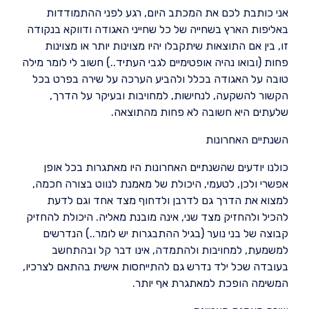
אני כותבת לכם את המכתב היום, רגע לפני ההתמודדות
באליפות הארץ בשחייה של כל שחייני האגודה ודווקא בנקודה
זו, בין אם התוצאות שיתקבלו יהיו מצוינות יותר או מצוינות
פחות (ובואו נהיה אופטימיים לגבי העתיד..) חשוב לי לומר מילה
טובה על האגודה בכלל ולהביע הערכה על שירה בפרט בכל
הקשור להשקעה, לנחישות, למחויבות ובעיקר על הדרך,
שלעתים היא חשובה לא פחות מהתוצאה.
השנתיים האחרונות
כולנו יודעים שהשנתיים האחרונות היו מאתגרות בכל אופן
אפשרי ולכן, לטעמי, היכולת של מאמנת לנווט בצורה חכמה,
למצוא את הדרך גם לדרבן ולדחוף מצד אחד וגם לדעת
להכיל ולהחזיק מצד שני, אינה מובנת מאליה. היכולת להחזיק
קבוצה של בני נוער (בגיל ההתבגרות יש לומר..) הנדרשים
למשמעת, למחויבות ולהתמדה, אינו דבר קל ובהתחשב
בעובדה שכל ילד נדרש גם להתייחסות אישית בהתאם לצרכיו,
המשימה הופכת למאתגרת אף יותר.