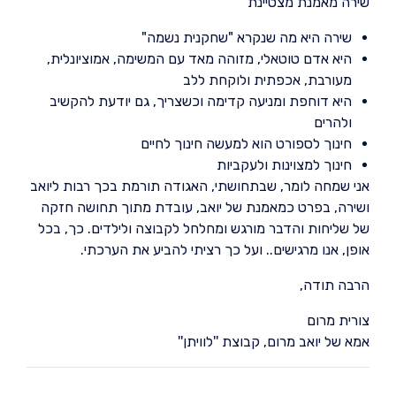
שירה מאמנת מצטיינת
שירה היא מה שנקרא "שחקנית נשמה"
היא אדם טוטאלי, מזוהה מאד עם המשימה, אמוציונלית,
מעורבת, אכפתית ולוקחת ללב
היא דוחפת ומניעה קדימה וכשצריך, גם יודעת להקשיב
ולהרים
חינוך לספורט הוא למעשה חינוך לחיים
חינוך למצוינות ולעקביות
אני שמחה לומר, שבתחושתי, האגודה תורמת בכך רבות ליואב
ושירה, בפרט כמאמנת של יואב, עובדת מתוך תחושה חזקה
של שליחות והדבר מורגש ומחלחל לקבוצה ולילדים. כך, בכל
אופן, אנו מרגישים.. ועל כך רציתי להביע את הערכתי.
הרבה תודה,
צורית מרום
אמא של יואב מרום, קבוצת ''לוויתן''