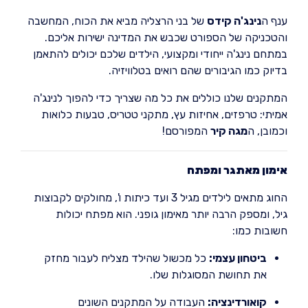
ענף ה
נינג'ה קידס
של בני הרצליה מביא את הכוח, המחשבה
והטכניקה של הספורט שכבש את המדינה ישירות אליכם.
במתחם נינג'ה ייחודי ומקצועי, הילדים שלכם יכולים להתאמן
בדיוק כמו הגיבורים שהם רואים בטלוויזיה.
המתקנים שלנו כוללים את כל מה שצריך כדי להפוך לנינג'ה
אמיתי: טרפזים, אחיזות עץ, מתקני טטריס, טבעות כלואות
וכמובן, ה
מגה קיר
המפורסם!
אימון מאתגר ומפתח
החוג מתאים לילדים מגיל 3 ועד כיתות ו', מחולקים לקבוצות
גיל, ומספק הרבה יותר מאימון גופני. הוא מפתח יכולות
חשובות כמו:
ביטחון עצמי:
כל מכשול שהילד מצליח לעבור מחזק
את תחושת המסוגלות שלו.
קואורדינציה:
העבודה על המתקנים השונים