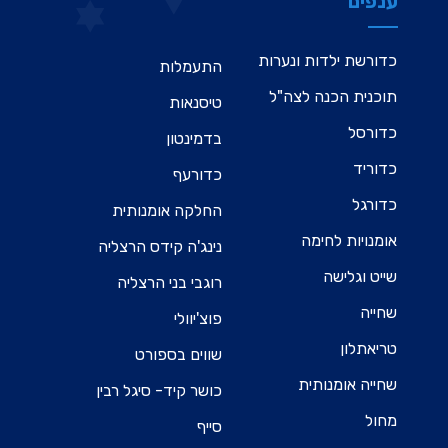
ענפים
כדורשת ילדות ונערות
התעמלות
תוכנית הכנה לצה"ל
טיסנאות
כדורסל
בדמינטון
כדוריד
כדורעף
כדורגל
החלקה אומנותית
אומנויות לחימה
נינג'ה קידס הרצליה
שייט וגלישה
רוגבי בני הרצליה
שחייה
פוצ'יוולי
טריאתלון
שווים בספורט
שחייה אומנותית
כושר קיד- סיגל רבין
מחול
סייף