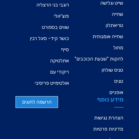
שייט וגלישה
רוגבי בני הרצליה
שחייה
פוצ'יוולי
טריאתלון
שווים בספורט
שחייה אומנותית
כושר קיד- סיגל רבין
מחול
סייף
להקות "שבעת הכוכבים"
אתלטיקה
טניס שולחן
ריקודי עם
טניס
אולטימייט פריסיבי
אופניים
מידע נוסף
הרשמה לחוגים
הצהרת נגישות
מדיניות פרטיות